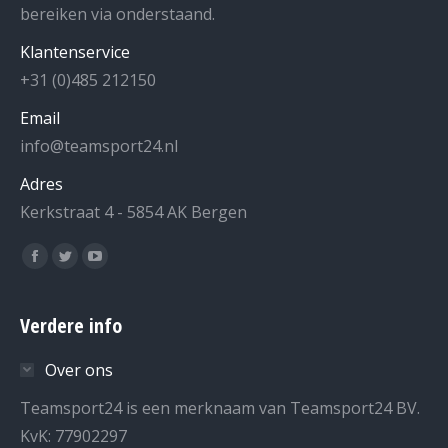
bereiken via onderstaand.
Klantenservice
+31 (0)485 212150
Email
info@teamsport24.nl
Adres
Kerkstraat 4 - 5854 AK Bergen
Vind ons op:
Facebook
Twitter
YouTube
page
page
page
opens
opens
opens
Verdere info
in
in
in
Over ons
new
new
new
window
window
window
Teamsport24 is een merknaam van Teamsport24 BV.
KvK: 77902297