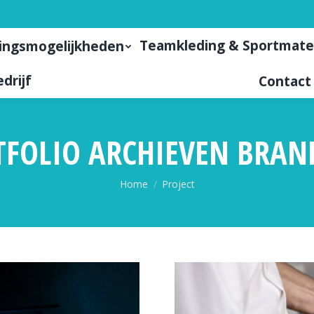
Teamkleding & Sportmate
ingsmogelijkheden
drijf
Contact
TFOLIO ARCHIEVEN
BRAN
Je bent hier:
Home
Project