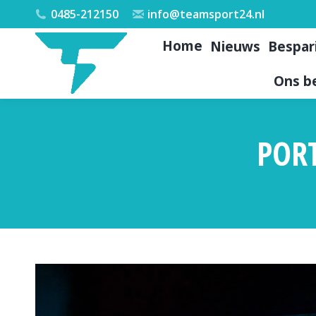
0485-212150
info@teamsport24.nl
Home
Nieuws
Bespar
Ons be
POR