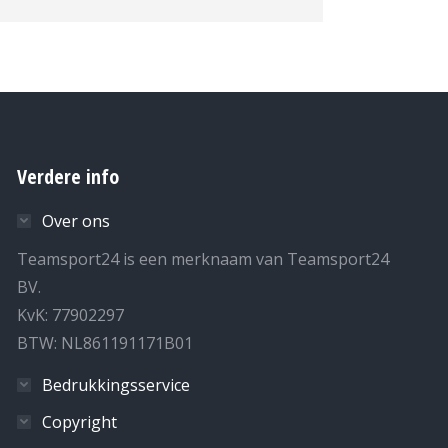
Verdere info
Over ons
Teamsport24 is een merknaam van Teamsport24
BV.
KvK: 77902297
BTW: NL861191171B01
Bedrukkingsservice
Copyright