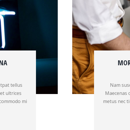
GNA
MOR
tpat tellus
Nam susci
get ultrices
Maecenas or
el commodo mi
metus nec ti