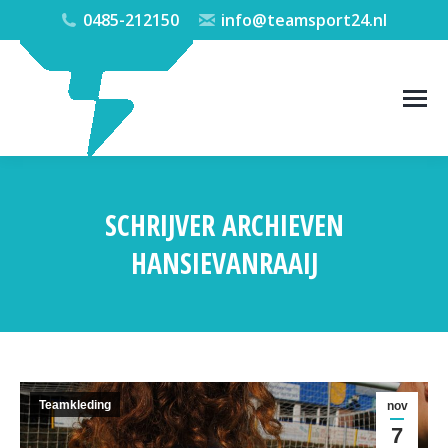
0485-212150
info@teamsport24.nl
SCHRIJVER ARCHIEVEN
HANSIEVANRAAIJ
Je bent hier:
Teamkleding
nov
7