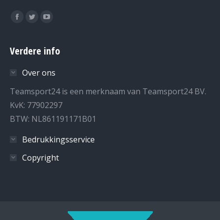
Vind ons op:
Facebook
Twitter
YouTube
page
page
page
opens
opens
opens
Verdere info
in
in
in
Over ons
new
new
new
window
window
window
Teamsport24 is een merknaam van Teamsport24 BV.
KvK: 77902297
BTW: NL861191171B01
Bedrukkingsservice
Copyright