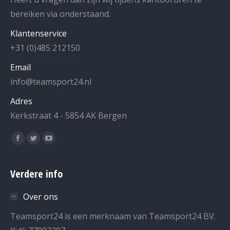
bereiken via onderstaand.
Klantenservice
+31 (0)485 212150
Email
info@teamsport24.nl
Adres
Kerkstraat 4 - 5854 AK Bergen
Vind ons op:
Facebook
Twitter
YouTube
page
page
page
opens
opens
opens
Verdere info
in
in
in
Over ons
new
new
new
window
window
window
Teamsport24 is een merknaam van Teamsport24 BV.