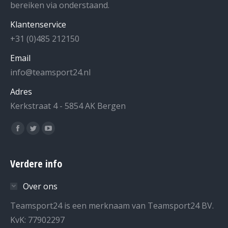
bereiken via onderstaand.
Klantenservice
+31 (0)485 212150
Email
info@teamsport24.nl
Adres
Kerkstraat 4 - 5854 AK Bergen
Vind ons op:
Facebook
Twitter
YouTube
page
page
page
opens
opens
opens
Verdere info
in
in
in
Over ons
new
new
new
window
window
window
Teamsport24 is een merknaam van Teamsport24 BV.
KvK: 77902297